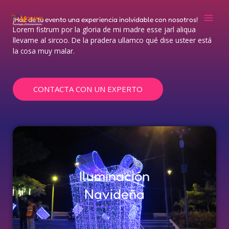
Ir
al
¡Haz de tu evento una experiencia inolvidable con nosotros!
contenido
Lorem fistrum por la gloria de mi madre esse jarl aliqua
llevame al sircoo. De la pradera ullamco qué dise usteer está
la cosa muy malar.
CONTACTA CON UN EXPERTO
Iluminación
Navideña