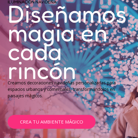
Diseñamos
ILUMINACIÓN NAVIDEÑA
magia en
cada
rincón
Creamos decoraciones navideñas personalizadas para
espacios urbanos y comerciales, transformándolos en
paisajes mágicos.
CREA TU AMBIENTE MÁGICO